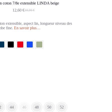
n coton 7/8e extensible LINDA beige
12,60
€
18,00
€
ton extensible, aspect lin, longueur niveau des
mbe fine.
En savoir plus…
2
44
46
48
50
52