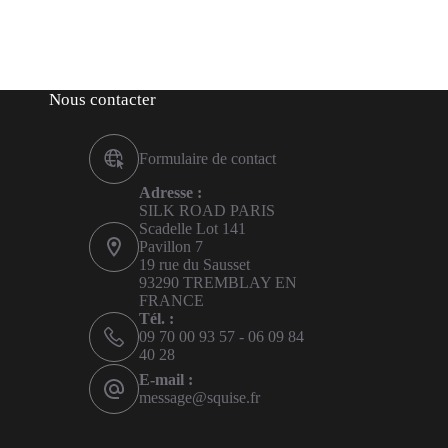
Nous contacter
Formulaire de contact
Adresse :
SILK ROAD PARIS
Scadelle Lot 141
Pavillon 7
19 rue du Sausset
93290 TREMBLAY EN
FRANCE
Tél. :
09 70 00 93 57 - 06 09 84
40 28
E-mail :
message@squise.fr