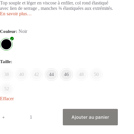
Top souple et léger en viscose à enfiler, col rond élastiqué
avec lien de serrage , manches ¾ élastiquées aux extrémités.
En savoir plus…
Noir
Couleur
Taille
38
40
42
44
46
48
50
52
Effacer
Ajouter au panier