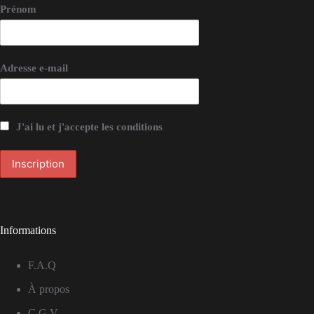
Prénom
Adresse e-mail
J'ai lu et j'accepte les conditions
Informations
F.A.Q
À propos
C.G.V