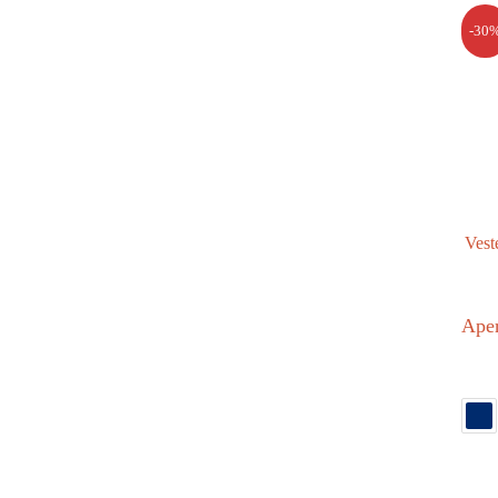
-30
Vest
Aper