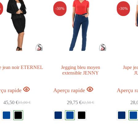
%
-30%
-30%
e jean noir ETERNEL
Jegging bleu moyen
Jupe je
extensible JENNY
J
çu rapide
Aperçu rapide
Aperçu r
45,50
€
29,75
€
28,
65,00
€
42,50
€