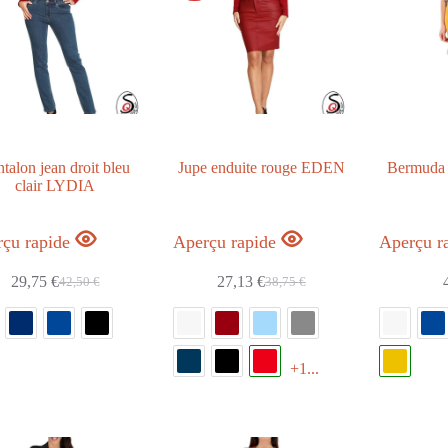
talon jean droit bleu
Jupe enduite rouge EDEN
Bermuda
clair LYDIA
çu rapide
Aperçu rapide
Aperçu r
29,75
€
27,13
€
42,50
€
38,75
€
+1...