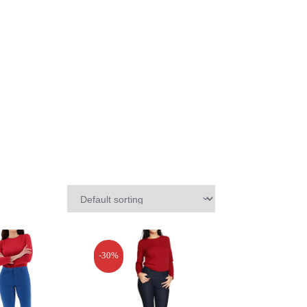
-30%
47 €