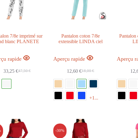
18
28
égories
alon 7/8e imprimé sur
Pantalon coton 7/8e
Pantalon 
nd blanc PLANETE
extensible LINDA ciel
LI
leurs
çu rapide
Aperçu rapide
Aperçu r
33,25
€
12,60
€
12,
47,50
€
18,00
€
les
+1...
ières
%
-30%
es