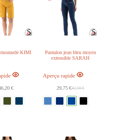
 moutarde KIMI
Pantalon jean bleu moyen
extensible SARAH
apide
Aperçu rapide
46,20
€
29,75
€
42,50
€