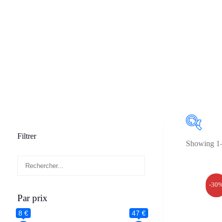
Filtrer
Showing 1–
-30
Par prix
Par pri
8 €
47 €
8 €