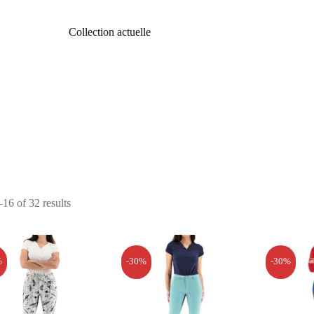
Collection actuelle
16 of 32 results
%
-30%
-30%
x