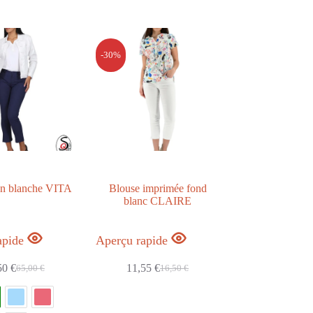
-30%
on blanche VITA
Blouse imprimée fond
blanc CLAIRE
apide
Aperçu rapide
50
€
11,55
€
65,00
€
16,50
€