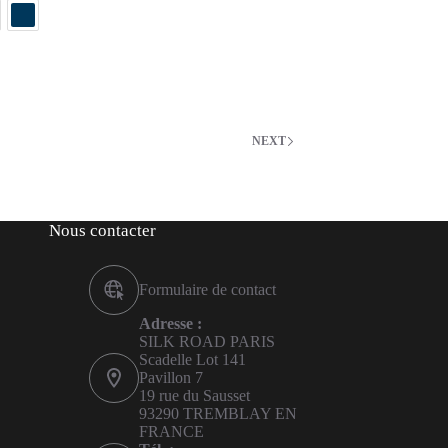
NEXT
Nous contacter
Formulaire de contact
Adresse :
SILK ROAD PARIS
Scadelle Lot 141
Pavillon 7
19 rue du Sausset
93290 TREMBLAY EN
FRANCE