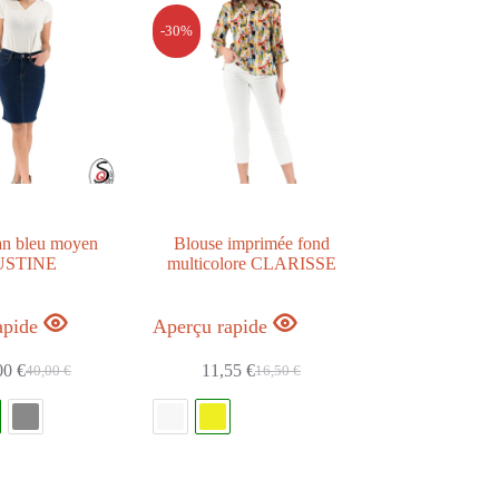
-30%
an bleu moyen
Blouse imprimée fond
USTINE
multicolore CLARISSE
apide
Aperçu rapide
00
€
11,55
€
40,00
€
16,50
€