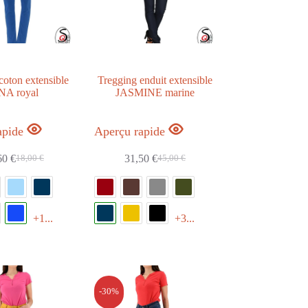
37
47
+
coton extensible
Tregging enduit extensible
NA royal
JASMINE marine
+
apide
Aperçu rapide
60
€
31,50
€
18,00
€
45,00
€
+
+1...
+3...
+
-30%
+