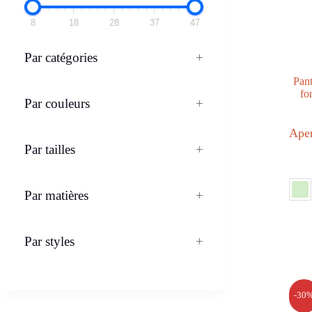
8
18
28
37
47
8
Par catégories
+
Par cat
Pant
fo
Par couleurs
+
Par cou
Aper
Par tailles
+
Par tail
Par matières
+
Par styles
+
Par mat
-30
Par styl