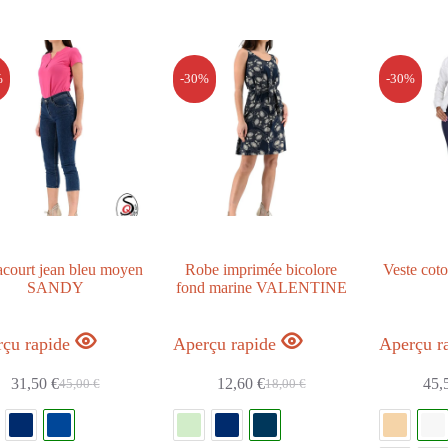
%
-30%
-30%
acourt jean bleu moyen
Robe imprimée bicolore
Veste cot
SANDY
fond marine VALENTINE
çu rapide
Aperçu rapide
Aperçu r
31,50
€
12,60
€
45,
45,00
€
18,00
€