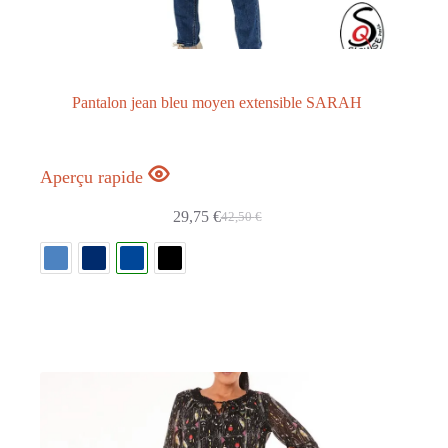
Par couleurs
+
Par tailles
+
Pantalon jean bleu moyen extensible SARAH
Par matières
+
Aperçu rapide
29,75
€
42,50
€
Par styles
+