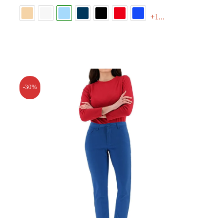
+1...
-30%