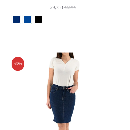
29,75
€
42,50
€
-30%