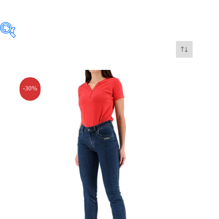
-30%
Par prix
8 €
47 €
8
18
28
37
47
Par catégories
+