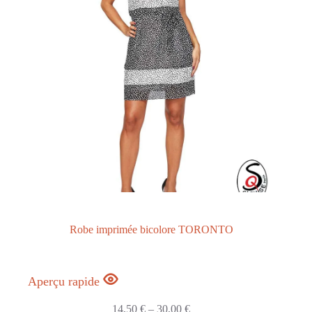
Robe imprimée bicolore TORONTO
Aperçu rapide
14,50
€
–
30,00
€