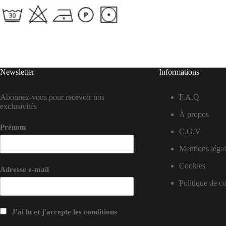
Newsletter
Informations
Abonnez-vous pour recevoir nos
F.A.Q
exclusivités
À propos
Prénom
C.G.V
Mentions légal
Cookies
Adresse e-mail
Politique de co
J'ai lu et j'accepte les conditions