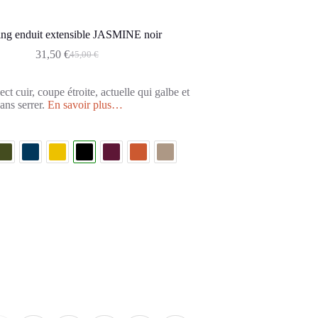
ing enduit extensible JASMINE noir
31,50
€
45,00
€
ct cuir, coupe étroite, actuelle qui galbe et
ans serrer.
En savoir plus…