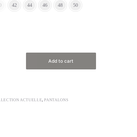
0
42
44
46
48
50
Add to cart
LLECTION ACTUELLE
,
PANTALONS