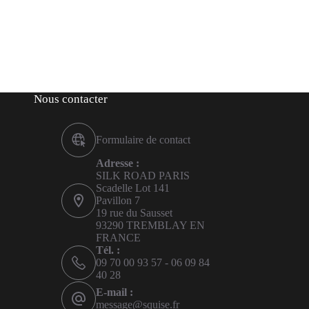
Nous contacter
Formulaire de contact
Adresse :
SILK ROAD PARIS
Scadelle Lot 141
Pavillon 7
19 rue du Sausset
93290 TREMBLAY EN
FRANCE
Tél. :
09 70 00 93 57 - 06 09 84
40 28
E-mail :
message@squise.fr