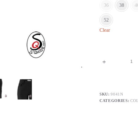
36
38
4
52
Clear
SKU:
9041N
CATEGORIES:
CO